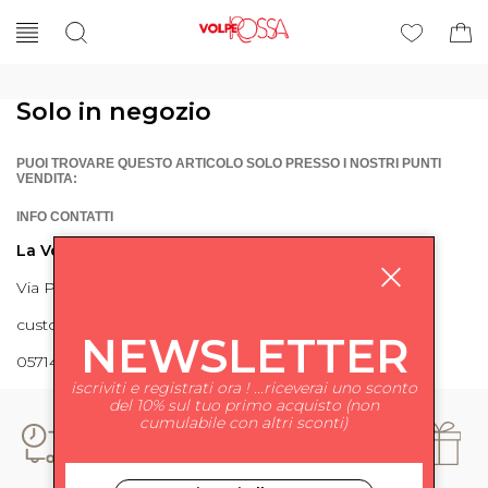
Solo in negozio
PUOI TROVARE QUESTO ARTICOLO SOLO PRESSO I NOSTRI PUNTI
VENDITA:
INFO CONTATTI
La Volpe Rossa
Via Piave 27 56024 Ponte a Egola
customercare@lavolperossa.it
NEWSLETTER
0571498228
iscriviti e registrati ora ! ...riceverai uno sconto
del 10% sul tuo primo acquisto (non
cumulabile con altri sconti)