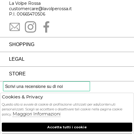
La Volpe Rossa
customercare@lavolperossa.it
P.I. 00665470506
SHOPPING
LEGAL
STORE
Cookies & Privacy
PAYMENTS
Questo sito si avvale di cookie di profilazione utilizzati per ads/contenuti
personalizzati. Scegli se accettare o disattivare tali cookie nella pagina cookie
Maggiori Informazioni
policy.
Accetta tutti i cookie
COURIER