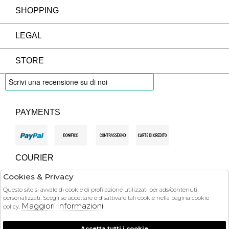
SHOPPING
LEGAL
STORE
PAYMENTS
COURIER
Cookies & Privacy
Questo sito si avvale di cookie di profilazione utilizzati per ads/contenuti
personalizzati. Scegli se accettare o disattivare tali cookie nella pagina cookie
2026 La Volpe Rossa - P.iva : 00665470506 Powered by
Maggiori Informazioni
policy.
società
Atelier
Gruppo Zucchetti
Accetta tutti i cookie