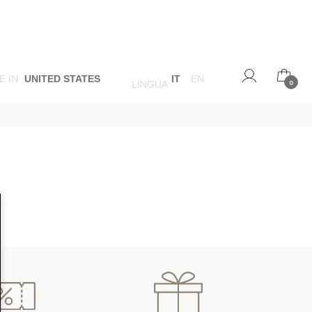
E IN
UNITED STATES
IT
EN
LINGUA
0