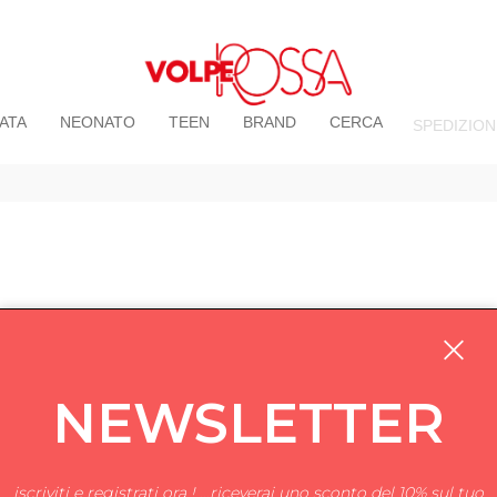
ATA
NEONATO
TEEN
BRAND
CERCA
SPEDIZION
NEWSLETTER
iscriviti e registrati ora ! ...riceverai uno sconto del 10% sul tuo