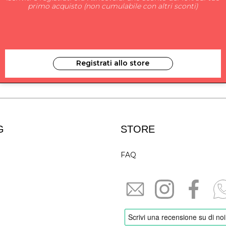
primo acquisto (non cumulabile con altri sconti)
ISCRIVITI ALLA NEW
Registrati allo store
ho letto ed accettato le condizioni s
G
STORE
FAQ