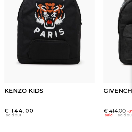
KENZO KIDS
GIVENCH
€ 144.00
€ 414.00
-
sold out
saldi
sold ou