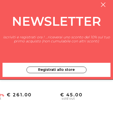
NEWSLETTER
iscriviti e registrati ora ! ...riceverai uno sconto del 10% sul tuo
primo acquisto (non cumulabile con altri sconti)
Registrati allo store
Y KIDS
BILLIEBLUSH
€ 261.00
€ 45.00
37%
t
sold out