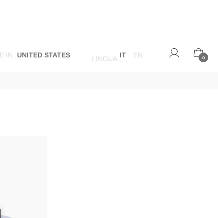
E IN
UNITED STATES
IT
EN
LINGUA
0