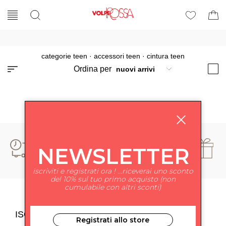
categorie teen
·
accessori teen
·
cintura teen
Ordina per
NEWSLETTER
iscriviti e registrati ora ! ...riceverai uno sconto
del 10% sul tuo primo acquisto (non
cumulabile con altri sconti)
ISCRIVITI ALLA NEWSLETTER
Registrati allo store