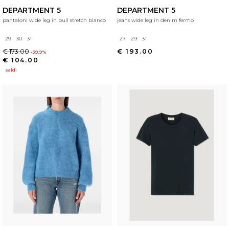
DEPARTMENT 5
DEPARTMENT 5
pantaloni wide leg in bull stretch bianco
jeans wide leg in denim fermo
29
30
31
27
29
31
€ 173.00
€ 193.00
-39.9%
€ 104.00
saldi