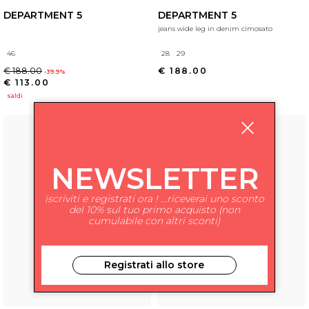
DEPARTMENT 5
DEPARTMENT 5
jeans wide leg in denim cimosato
46
28
29
€ 188.00
€ 188.00
-39.9%
€ 113.00
saldi
NEWSLETTER
iscriviti e registrati ora ! ...riceverai uno sconto
del 10% sul tuo primo acquisto (non
cumulabile con altri sconti)
Registrati allo store