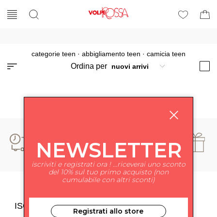
categorie teen
·
abbigliamento teen
·
camicia teen
Ordina per
NEWSLETTER
iscriviti e registrati ora ! ...riceverai uno sconto
del 10% sul tuo primo acquisto (non
cumulabile con altri sconti)
ISCRIVITI ALLA NEWSLETTER
Registrati allo store