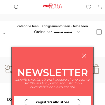
categorie teen
·
abbigliamento teen
·
felpa teen
Ordina per
NEWSLETTER
iscriviti e registrati ora ! ...riceverai uno sconto
del 10% sul tuo primo acquisto (non
cumulabile con altri sconti)
ISCRIVITI ALLA NEWSLETTER
Registrati allo store