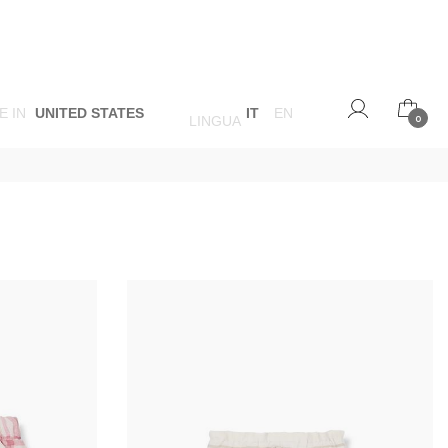
E IN
UNITED STATES
IT
EN
LINGUA
0