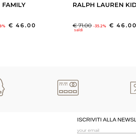
E FAMILY
RALPH LAUREN KI
€ 46.00
€ 71.00
€ 46.0
.8%
-35.2%
saldi
ISCRIVITI ALLA NEW