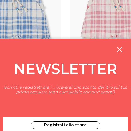
NEWSLETTER
iscriviti e registrati ora ! ...riceverai uno sconto del 10% sul tuo
E FAMILY
1+ IN THE FAMILY
primo acquisto (non cumulabile con altri sconti)
€ 55.00
Registrati allo store