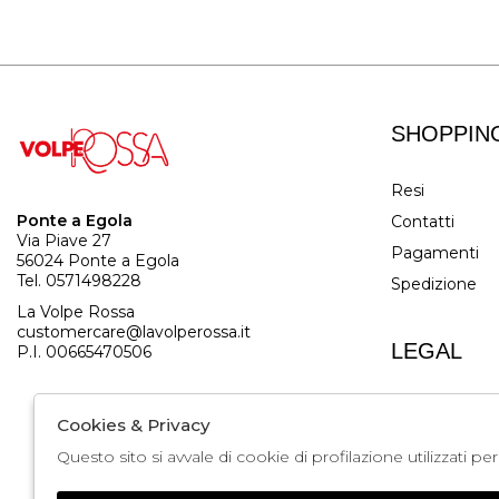
SHOPPIN
Resi
Ponte a Egola
Contatti
Via Piave 27
Pagamenti
56024 Ponte a Egola
Tel. 0571498228
Spedizione
La Volpe Rossa
customercare@lavolperossa.it
LEGAL
P.I. 00665470506
Cookie Policy
Cookies & Privacy
Privacy
Questo sito si avvale di cookie di profilazione utilizzati p
Termini e cond