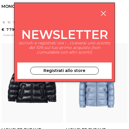
MONCLER ENFANT
MONCLER ENFANT
8
10
12
14
8
12
NEWSLETTER
€ 779.00
€ 849.00
nuovi arrivi
nuovi arrivi
iscriviti e registrati ora ! ...riceverai uno sconto
del 10% sul tuo primo acquisto (non
cumulabile con altri sconti)
Registrati allo store