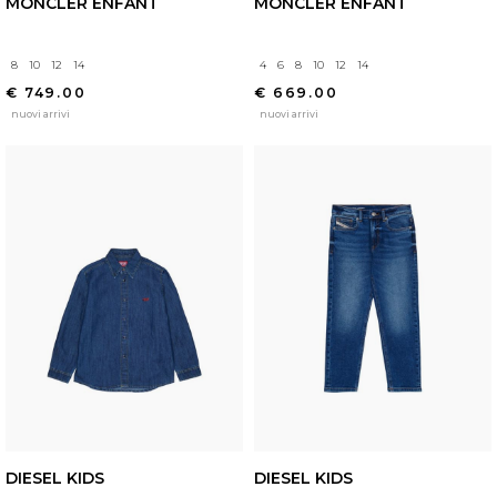
MONCLER ENFANT
MONCLER ENFANT
8
10
12
14
4
6
8
10
12
14
€ 749.00
€ 669.00
nuovi arrivi
nuovi arrivi
DIESEL KIDS
DIESEL KIDS