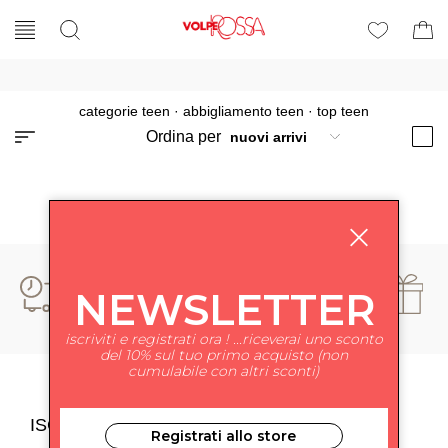
categorie teen
·
abbigliamento teen
·
top teen
Ordina per
NEWSLETTER
iscriviti e registrati ora ! ...riceverai uno sconto
del 10% sul tuo primo acquisto (non
cumulabile con altri sconti)
ISCRIVITI ALLA NEWSLETTER
Registrati allo store