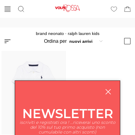
brand neonato
·
ralph lauren kids
Ordina per
NEWSLETTER
iscriviti e registrati ora ! ...riceverai uno sconto
del 10% sul tuo primo acquisto (non
cumulabile con altri sconti)