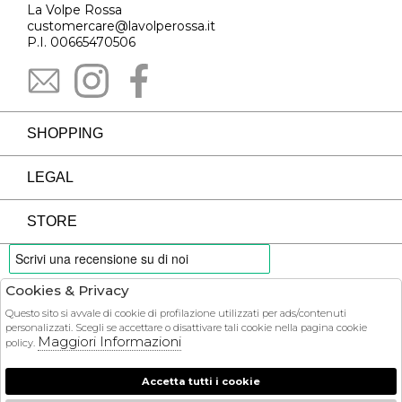
La Volpe Rossa
customercare@lavolperossa.it
P.I. 00665470506
SHOPPING
LEGAL
STORE
Cookies & Privacy
PAYMENTS
Questo sito si avvale di cookie di profilazione utilizzati per ads/contenuti
personalizzati. Scegli se accettare o disattivare tali cookie nella pagina cookie
Maggiori Informazioni
policy.
Accetta tutti i cookie
COURIER