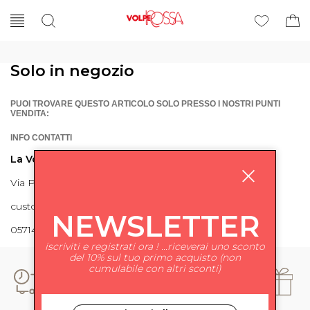
Solo in negozio
PUOI TROVARE QUESTO ARTICOLO SOLO PRESSO I NOSTRI PUNTI
VENDITA:
INFO CONTATTI
La Volpe Rossa
Via Piave 27 56024 Ponte a Egola
customercare@lavolperossa.it
NEWSLETTER
0571498228
iscriviti e registrati ora ! ...riceverai uno sconto
del 10% sul tuo primo acquisto (non
cumulabile con altri sconti)