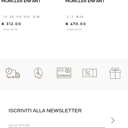
MONCLER ENFANT
MONCLER ENFANT
1-3
3-6
6-9
9-12
12-18
2
3
18-24
€ 312.00
€ 470.00
nuovi arrivi
nuovi arrivi
ISCRIVITI ALLA NEWSLETTER