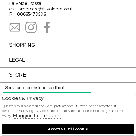
La Volpe Rossa
customercare@lavolperossa.it
P.I. 00665470506
SHOPPING
LEGAL
STORE
Cookies & Privacy
PAYMENTS
Questo sito si avvale di cookie di profilazione utilizzati per ads/contenuti
personalizzati. Scegli se accettare o disattivare tali cookie nella pagina cookie
Maggiori Informazioni
policy.
Accetta tutti i cookie
COURIER