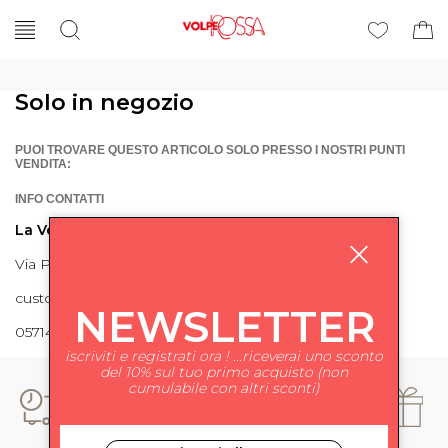
Solo in negozio
PUOI TROVARE QUESTO ARTICOLO SOLO PRESSO I NOSTRI PUNTI
VENDITA:
INFO CONTATTI
La Volpe Rossa
Via Piave 27 56024 Ponte a Egola
customercare@lavolperossa.it
NEWSLETTER
0571498228
iscriviti e registrati ora ! ...riceverai uno sconto
del 10% sul tuo primo acquisto (non
cumulabile con altri sconti)