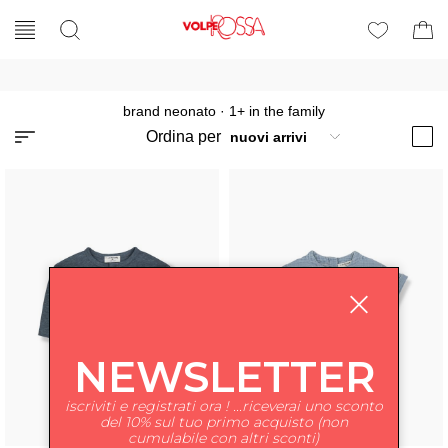
brand neonato
·
1+ in the family
Ordina per
NEWSLETTER
iscriviti e registrati ora ! ...riceverai uno sconto
del 10% sul tuo primo acquisto (non
cumulabile con altri sconti)