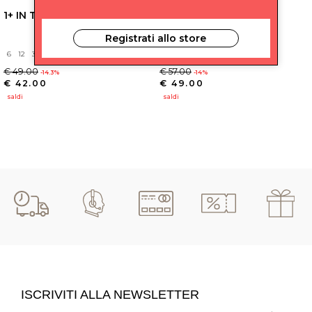
1+ IN THE FAMILY
1+ IN THE FAMILY
Registrati allo store
6
12
36
9
24
€ 49.00
€ 57.00
-14.3%
-14%
€ 42.00
€ 49.00
saldi
saldi
ISCRIVITI ALLA NEWSLETTER