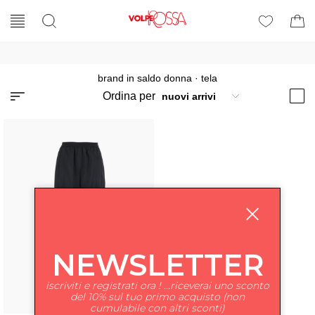
brand in saldo donna
·
tela
Ordina per
NEWSLETTER
iscriviti e registrati ora ! ...riceverai uno sconto
del 10% sul tuo primo acquisto (non
cumulabile con altri sconti)