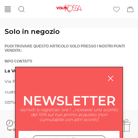
Solo in negozio
PUOI TROVARE QUESTO ARTICOLO SOLO PRESSO I NOSTRI PUNTI
VENDITA:
INFO CONTATTI
La Volpe Rossa
Via Piave 27 56024 Ponte a Egola
customercare@lavolperossa.it
NEWSLETTER
0571498228
iscriviti e registrati ora ! ...riceverai uno sconto
del 10% sul tuo primo acquisto (non
cumulabile con altri sconti)