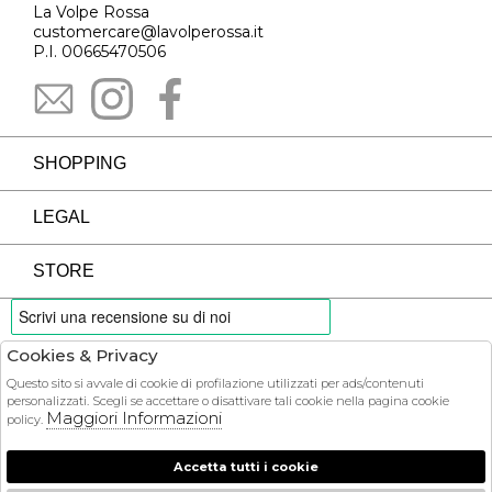
La Volpe Rossa
customercare@lavolperossa.it
P.I. 00665470506
SHOPPING
LEGAL
STORE
Cookies & Privacy
PAYMENTS
Questo sito si avvale di cookie di profilazione utilizzati per ads/contenuti
personalizzati. Scegli se accettare o disattivare tali cookie nella pagina cookie
Maggiori Informazioni
policy.
Accetta tutti i cookie
COURIER