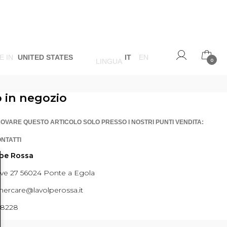
E IN
UNITED STATES
IT
EN
LINGUA
0
o in negozio
ROVARE QUESTO ARTICOLO SOLO PRESSO I NOSTRI PUNTI VENDITA:
ONTATTI
lpe Rossa
ave 27 56024 Ponte a Egola
ercare@lavolperossa.it
98228