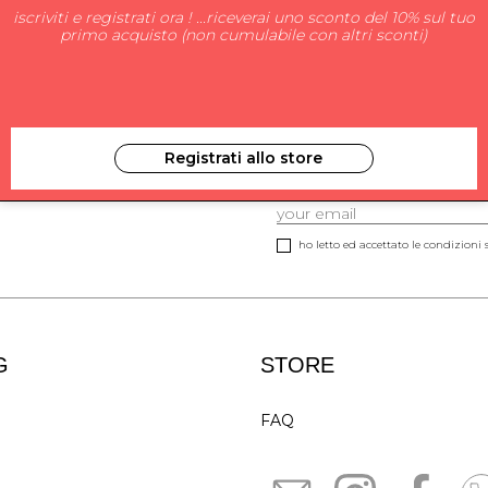
iscriviti e registrati ora ! ...riceverai uno sconto del 10% sul tuo
primo acquisto (non cumulabile con altri sconti)
Registrati allo store
ISCRIVITI ALLA NEW
ho letto ed accettato le condizioni s
G
STORE
FAQ