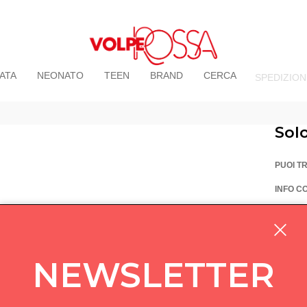
ATA
NEONATO
TEEN
BRAND
CERCA
SPEDIZION
Sol
PUOI T
INFO C
La Vo
Via Pi
custom
NEWSLETTER
05714