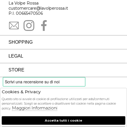
La Volpe Rossa
customercare@lavolperossa.it
P.I. 00665470506
SHOPPING
LEGAL
STORE
Cookies & Privacy
PAYMENTS
Questo sito si avvale di cookie di profilazione utilizzati per ads/contenuti
personalizzati. Scegli se accettare o disattivare tali cookie nella pagina cookie
Maggiori Informazioni
policy.
Accetta tutti i cookie
COURIER