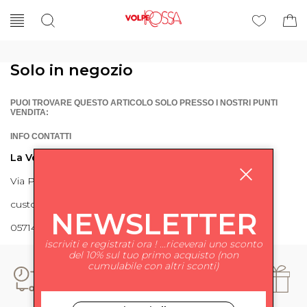
Solo in negozio
PUOI TROVARE QUESTO ARTICOLO SOLO PRESSO I NOSTRI PUNTI
VENDITA:
INFO CONTATTI
La Volpe Rossa
Via Piave 27 56024 Ponte a Egola
customercare@lavolperossa.it
NEWSLETTER
0571498228
iscriviti e registrati ora ! ...riceverai uno sconto
del 10% sul tuo primo acquisto (non
cumulabile con altri sconti)