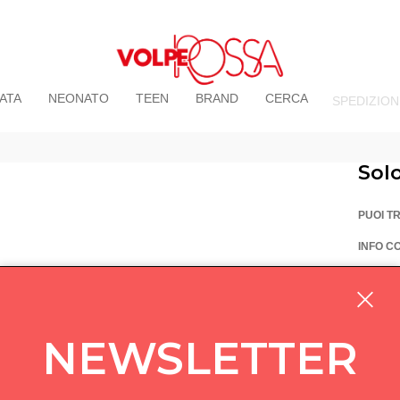
ATA
NEONATO
TEEN
BRAND
CERCA
SPEDIZION
Sol
PUOI T
INFO C
La Vo
Via Pi
custom
NEWSLETTER
05714