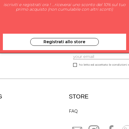
iscriviti e registrati ora ! ...riceverai uno sconto del 10% sul tuo
primo acquisto (non cumulabile con altri sconti)
Registrati allo store
ISCRIVITI ALLA NEW
ho letto ed accettato le condizioni s
G
STORE
FAQ