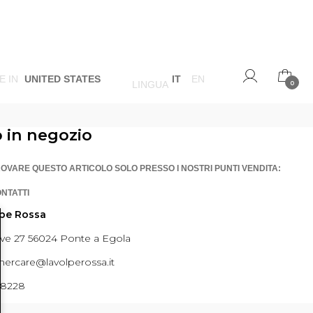
E IN
UNITED STATES
IT
EN
LINGUA
0
o in negozio
ROVARE QUESTO ARTICOLO SOLO PRESSO I NOSTRI PUNTI VENDITA:
ONTATTI
lpe Rossa
ave 27 56024 Ponte a Egola
ercare@lavolperossa.it
98228