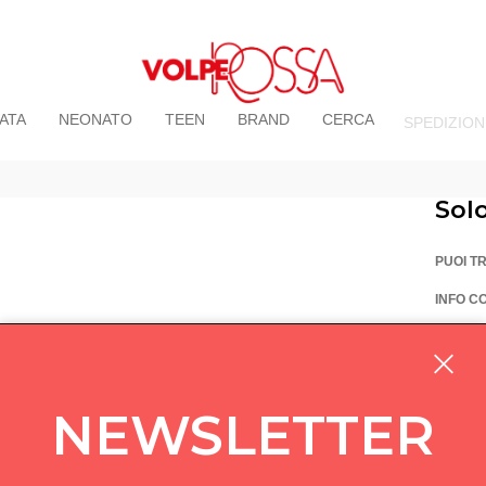
ATA
NEONATO
TEEN
BRAND
CERCA
SPEDIZION
Sol
PUOI T
INFO C
La Vo
Via Pi
custom
NEWSLETTER
05714