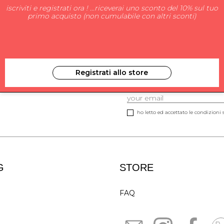
iscriviti e registrati ora ! ...riceverai uno sconto del 10% sul tuo
primo acquisto (non cumulabile con altri sconti)
Registrati allo store
ISCRIVITI ALLA NEW
ho letto ed accettato le condizioni s
G
STORE
FAQ