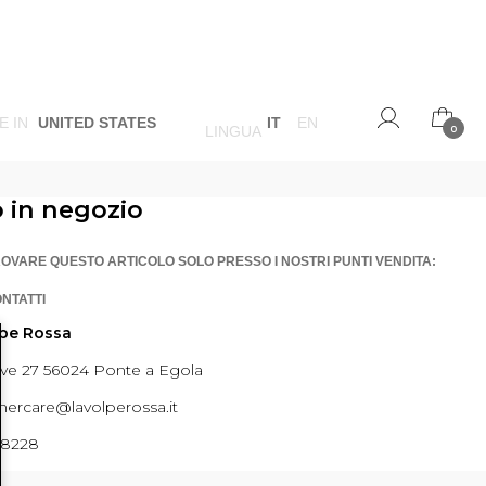
E IN
UNITED STATES
IT
EN
LINGUA
0
o in negozio
ROVARE QUESTO ARTICOLO SOLO PRESSO I NOSTRI PUNTI VENDITA:
ONTATTI
lpe Rossa
ave 27 56024 Ponte a Egola
ercare@lavolperossa.it
98228