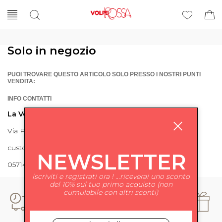
Solo in negozio
PUOI TROVARE QUESTO ARTICOLO SOLO PRESSO I NOSTRI PUNTI
VENDITA:
INFO CONTATTI
La Volpe Rossa
Via Piave 27 56024 Ponte a Egola
customercare@lavolperossa.it
NEWSLETTER
0571498228
iscriviti e registrati ora ! ...riceverai uno sconto
del 10% sul tuo primo acquisto (non
cumulabile con altri sconti)