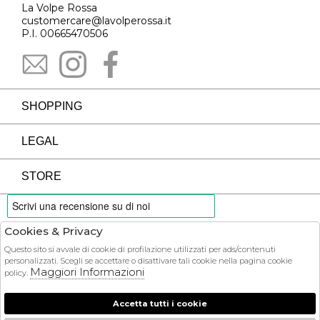
La Volpe Rossa
customercare@lavolperossa.it
P.I. 00665470506
SHOPPING
LEGAL
STORE
Cookies & Privacy
PAYMENTS
Questo sito si avvale di cookie di profilazione utilizzati per ads/contenuti
personalizzati. Scegli se accettare o disattivare tali cookie nella pagina cookie
Maggiori Informazioni
policy.
Accetta tutti i cookie
COURIER