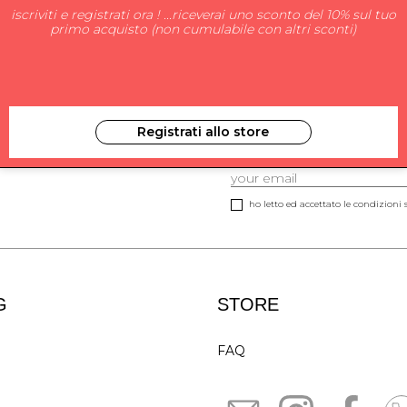
iscriviti e registrati ora ! ...riceverai uno sconto del 10% sul tuo
primo acquisto (non cumulabile con altri sconti)
Registrati allo store
ISCRIVITI ALLA NEW
ho letto ed accettato le condizioni s
G
STORE
FAQ