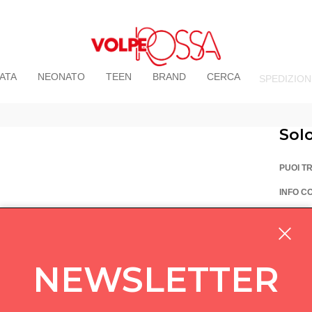
ATA
NEONATO
TEEN
BRAND
CERCA
SPEDIZION
Sol
PUOI T
INFO C
La Vo
Via Pi
custom
NEWSLETTER
05714