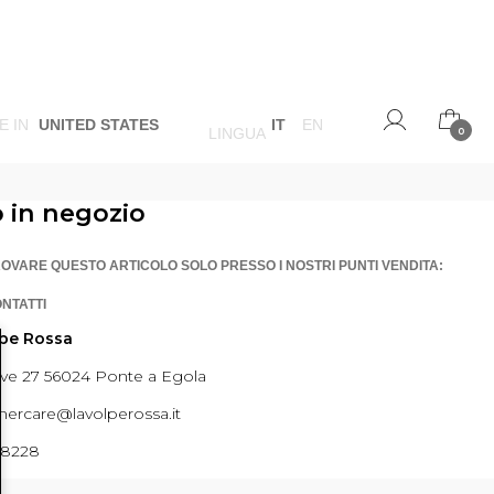
E IN
UNITED STATES
IT
EN
LINGUA
0
o in negozio
ROVARE QUESTO ARTICOLO SOLO PRESSO I NOSTRI PUNTI VENDITA:
ONTATTI
lpe Rossa
ave 27 56024 Ponte a Egola
ercare@lavolperossa.it
98228