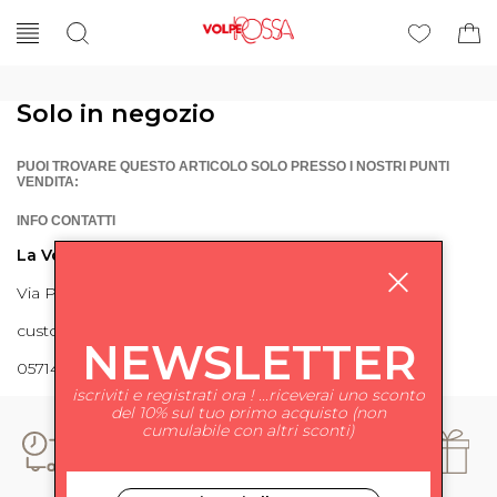
Solo in negozio
PUOI TROVARE QUESTO ARTICOLO SOLO PRESSO I NOSTRI PUNTI
VENDITA:
INFO CONTATTI
La Volpe Rossa
Via Piave 27 56024 Ponte a Egola
customercare@lavolperossa.it
NEWSLETTER
0571498228
iscriviti e registrati ora ! ...riceverai uno sconto
del 10% sul tuo primo acquisto (non
cumulabile con altri sconti)