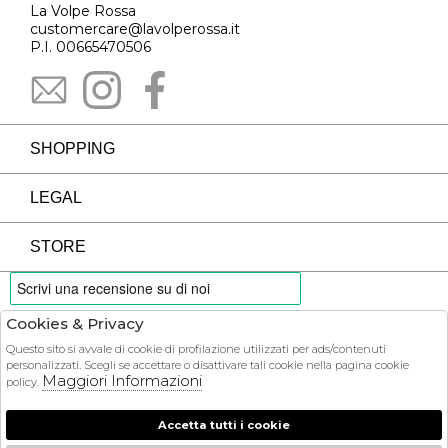
La Volpe Rossa
customercare@lavolperossa.it
P.I. 00665470506
SHOPPING
LEGAL
STORE
Cookies & Privacy
PAYMENTS
Questo sito si avvale di cookie di profilazione utilizzati per ads/contenuti
personalizzati. Scegli se accettare o disattivare tali cookie nella pagina cookie
Maggiori Informazioni
policy.
Accetta tutti i cookie
COURIER