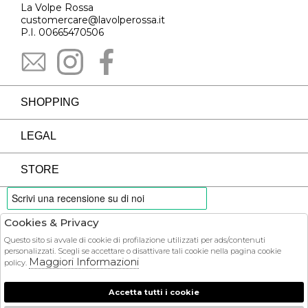
La Volpe Rossa
customercare@lavolperossa.it
P.I. 00665470506
SHOPPING
LEGAL
STORE
Cookies & Privacy
PAYMENTS
Questo sito si avvale di cookie di profilazione utilizzati per ads/contenuti
personalizzati. Scegli se accettare o disattivare tali cookie nella pagina cookie
Maggiori Informazioni
policy.
Accetta tutti i cookie
COURIER