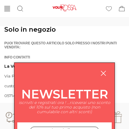
Solo in negozio
PUOI TROVARE QUESTO ARTICOLO SOLO PRESSO I NOSTRI PUNTI
VENDITA:
INFO CONTATTI
La Volpe Rossa
Via Piave 27 56024 Ponte a Egola
customercare@lavolperossa.it
NEWSLETTER
0571498228
iscriviti e registrati ora ! ...riceverai uno sconto
del 10% sul tuo primo acquisto (non
cumulabile con altri sconti)