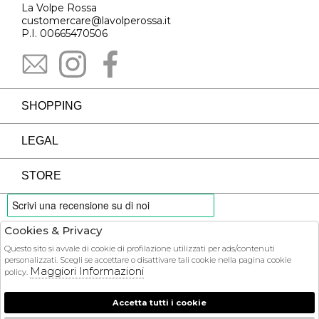
La Volpe Rossa
customercare@lavolperossa.it
P.I. 00665470506
SHOPPING
LEGAL
STORE
Cookies & Privacy
PAYMENTS
Questo sito si avvale di cookie di profilazione utilizzati per ads/contenuti
personalizzati. Scegli se accettare o disattivare tali cookie nella pagina cookie
Maggiori Informazioni
policy.
Accetta tutti i cookie
COURIER