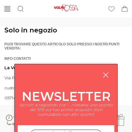
Solo in negozio
PUOI TROVARE QUESTO ARTICOLO SOLO PRESSO I NOSTRI PUNTI
VENDITA:
INFO CONTATTI
La Volpe Rossa
Via Piave 27 56024 Ponte a Egola
customercare@lavolperossa.it
NEWSLETTER
0571498228
iscriviti e registrati ora ! ...riceverai uno sconto
del 10% sul tuo primo acquisto (non
cumulabile con altri sconti)