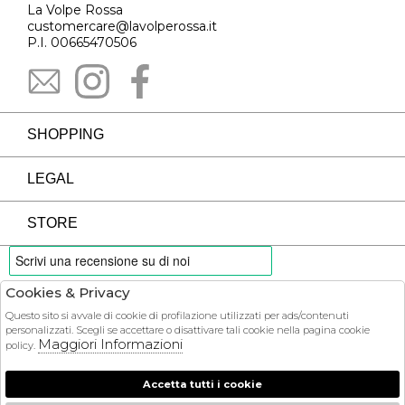
La Volpe Rossa
customercare@lavolperossa.it
P.I. 00665470506
SHOPPING
LEGAL
STORE
Cookies & Privacy
PAYMENTS
Questo sito si avvale di cookie di profilazione utilizzati per ads/contenuti
personalizzati. Scegli se accettare o disattivare tali cookie nella pagina cookie
Maggiori Informazioni
policy.
Accetta tutti i cookie
COURIER