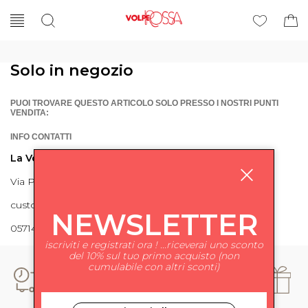
Solo in negozio
PUOI TROVARE QUESTO ARTICOLO SOLO PRESSO I NOSTRI PUNTI
VENDITA:
INFO CONTATTI
La Volpe Rossa
Via Piave 27 56024 Ponte a Egola
customercare@lavolperossa.it
NEWSLETTER
0571498228
iscriviti e registrati ora ! ...riceverai uno sconto
del 10% sul tuo primo acquisto (non
cumulabile con altri sconti)