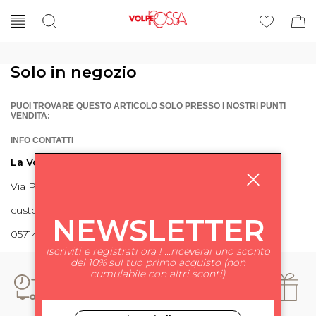
Solo in negozio
PUOI TROVARE QUESTO ARTICOLO SOLO PRESSO I NOSTRI PUNTI
VENDITA:
INFO CONTATTI
La Volpe Rossa
Via Piave 27 56024 Ponte a Egola
customercare@lavolperossa.it
NEWSLETTER
0571498228
iscriviti e registrati ora ! ...riceverai uno sconto
del 10% sul tuo primo acquisto (non
cumulabile con altri sconti)