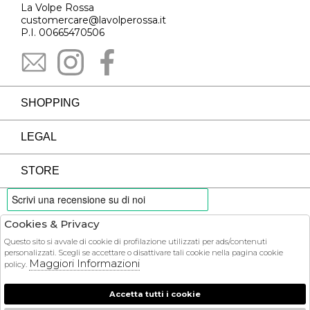
La Volpe Rossa
customercare@lavolperossa.it
P.I. 00665470506
SHOPPING
LEGAL
STORE
Cookies & Privacy
PAYMENTS
Questo sito si avvale di cookie di profilazione utilizzati per ads/contenuti
personalizzati. Scegli se accettare o disattivare tali cookie nella pagina cookie
Maggiori Informazioni
policy.
Accetta tutti i cookie
COURIER