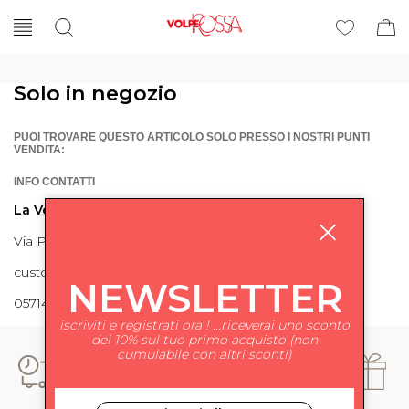
Solo in negozio
PUOI TROVARE QUESTO ARTICOLO SOLO PRESSO I NOSTRI PUNTI
VENDITA:
INFO CONTATTI
La Volpe Rossa
Via Piave 27 56024 Ponte a Egola
customercare@lavolperossa.it
NEWSLETTER
0571498228
iscriviti e registrati ora ! ...riceverai uno sconto
del 10% sul tuo primo acquisto (non
cumulabile con altri sconti)