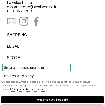
La Volpe Rossa
customercare@lavolperossa.it
P.I. 00665470506
SHOPPING
LEGAL
STORE
Cookies & Privacy
PAYMENTS
Questo sito si avvale di cookie di profilazione utilizzati per ads/contenuti
personalizzati. Scegli se accettare o disattivare tali cookie nella pagina cookie
Maggiori Informazioni
policy.
Accetta tutti i cookie
COURIER