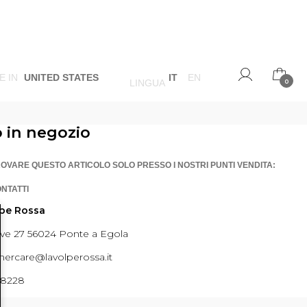
E IN
UNITED STATES
IT
EN
LINGUA
0
o in negozio
ROVARE QUESTO ARTICOLO SOLO PRESSO I NOSTRI PUNTI VENDITA:
ONTATTI
lpe Rossa
ave 27 56024 Ponte a Egola
ercare@lavolperossa.it
98228