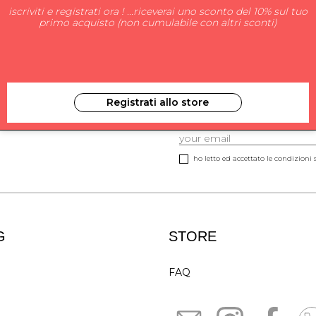
iscriviti e registrati ora ! ...riceverai uno sconto del 10% sul tuo
primo acquisto (non cumulabile con altri sconti)
Registrati allo store
ISCRIVITI ALLA NEW
ho letto ed accettato le condizioni s
G
STORE
FAQ