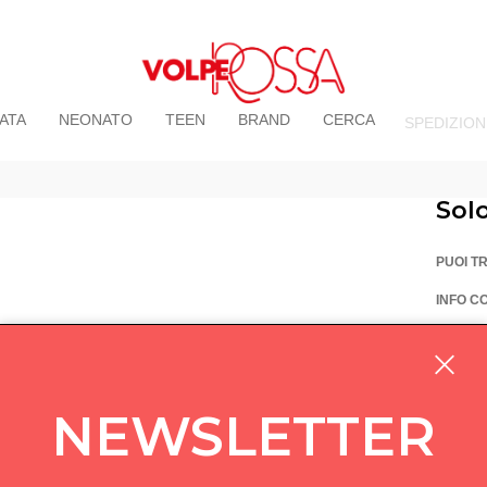
ATA
NEONATO
TEEN
BRAND
CERCA
SPEDIZION
Sol
PUOI T
INFO C
La Vo
Via Pi
custom
NEWSLETTER
05714