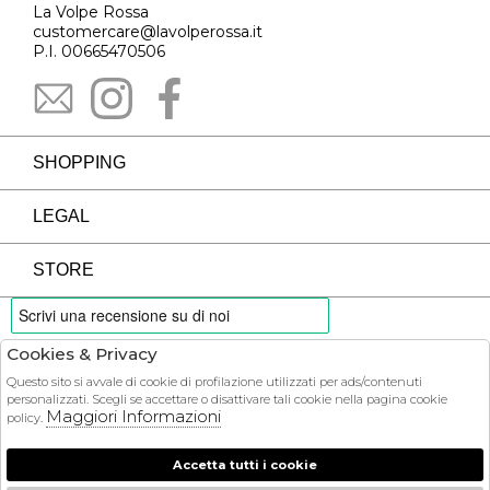
La Volpe Rossa
customercare@lavolperossa.it
P.I. 00665470506
SHOPPING
LEGAL
STORE
Cookies & Privacy
PAYMENTS
Questo sito si avvale di cookie di profilazione utilizzati per ads/contenuti
personalizzati. Scegli se accettare o disattivare tali cookie nella pagina cookie
Maggiori Informazioni
policy.
Accetta tutti i cookie
COURIER