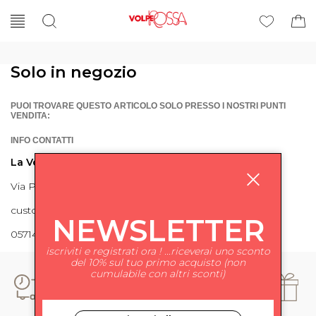
Solo in negozio
PUOI TROVARE QUESTO ARTICOLO SOLO PRESSO I NOSTRI PUNTI
VENDITA:
INFO CONTATTI
La Volpe Rossa
Via Piave 27 56024 Ponte a Egola
customercare@lavolperossa.it
NEWSLETTER
0571498228
iscriviti e registrati ora ! ...riceverai uno sconto
del 10% sul tuo primo acquisto (non
cumulabile con altri sconti)