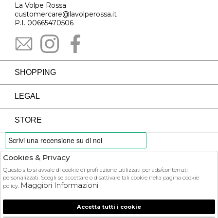
La Volpe Rossa
customercare@lavolperossa.it
P.I. 00665470506
SHOPPING
LEGAL
STORE
Cookies & Privacy
PAYMENTS
Questo sito si avvale di cookie di profilazione utilizzati per ads/contenuti
personalizzati. Scegli se accettare o disattivare tali cookie nella pagina cookie
Maggiori Informazioni
policy.
Accetta tutti i cookie
COURIER