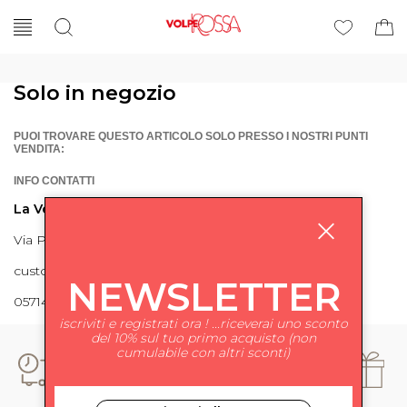
Solo in negozio
PUOI TROVARE QUESTO ARTICOLO SOLO PRESSO I NOSTRI PUNTI
VENDITA:
INFO CONTATTI
La Volpe Rossa
Via Piave 27 56024 Ponte a Egola
customercare@lavolperossa.it
NEWSLETTER
0571498228
iscriviti e registrati ora ! ...riceverai uno sconto
del 10% sul tuo primo acquisto (non
cumulabile con altri sconti)