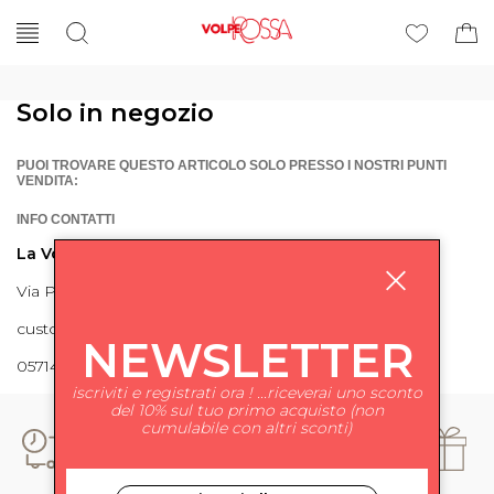
Solo in negozio
PUOI TROVARE QUESTO ARTICOLO SOLO PRESSO I NOSTRI PUNTI
VENDITA:
INFO CONTATTI
La Volpe Rossa
Via Piave 27 56024 Ponte a Egola
customercare@lavolperossa.it
NEWSLETTER
0571498228
iscriviti e registrati ora ! ...riceverai uno sconto
del 10% sul tuo primo acquisto (non
cumulabile con altri sconti)