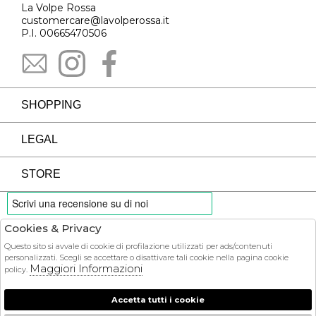
La Volpe Rossa
customercare@lavolperossa.it
P.I. 00665470506
SHOPPING
LEGAL
STORE
Cookies & Privacy
PAYMENTS
Questo sito si avvale di cookie di profilazione utilizzati per ads/contenuti
personalizzati. Scegli se accettare o disattivare tali cookie nella pagina cookie
Maggiori Informazioni
policy.
Accetta tutti i cookie
COURIER