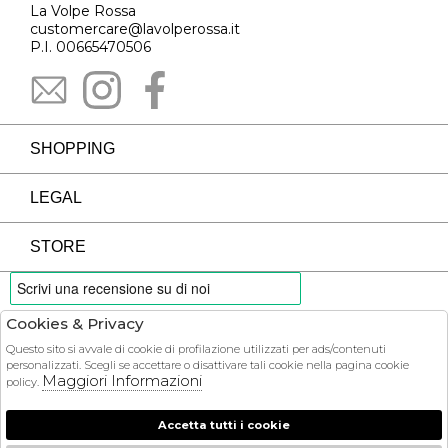
La Volpe Rossa
customercare@lavolperossa.it
P.I. 00665470506
SHOPPING
LEGAL
STORE
Cookies & Privacy
PAYMENTS
Questo sito si avvale di cookie di profilazione utilizzati per ads/contenuti
personalizzati. Scegli se accettare o disattivare tali cookie nella pagina cookie
Maggiori Informazioni
policy.
Accetta tutti i cookie
COURIER