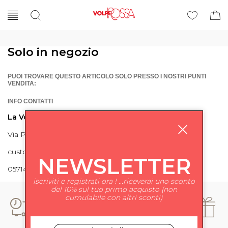
Solo in negozio
PUOI TROVARE QUESTO ARTICOLO SOLO PRESSO I NOSTRI PUNTI
VENDITA:
INFO CONTATTI
La Volpe Rossa
Via Piave 27 56024 Ponte a Egola
customercare@lavolperossa.it
NEWSLETTER
0571498228
iscriviti e registrati ora ! ...riceverai uno sconto
del 10% sul tuo primo acquisto (non
cumulabile con altri sconti)