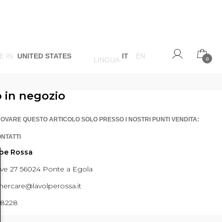
E IN
UNITED STATES
IT
EN
LINGUA
0
o in negozio
ROVARE QUESTO ARTICOLO SOLO PRESSO I NOSTRI PUNTI VENDITA:
ONTATTI
lpe Rossa
ave 27 56024 Ponte a Egola
ercare@lavolperossa.it
98228