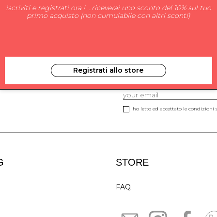
iscriviti e registrati ora ! ...riceverai uno sconto del 10% sul tuo
primo acquisto (non cumulabile con altri sconti)
Registrati allo store
ISCRIVITI ALLA NEW
ho letto ed accettato le condizioni s
G
STORE
FAQ