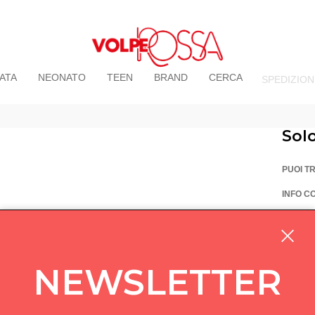
ATA
NEONATO
TEEN
BRAND
CERCA
SPEDIZION
Sol
PUOI T
INFO C
La Vo
Via Pi
custom
NEWSLETTER
05714