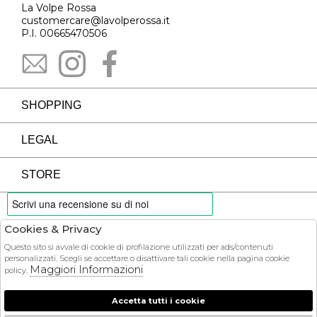
La Volpe Rossa
customercare@lavolperossa.it
P.I. 00665470506
SHOPPING
LEGAL
STORE
Cookies & Privacy
PAYMENTS
Questo sito si avvale di cookie di profilazione utilizzati per ads/contenuti
personalizzati. Scegli se accettare o disattivare tali cookie nella pagina cookie
Maggiori Informazioni
policy.
Accetta tutti i cookie
COURIER