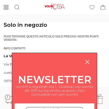
Solo in negozio
PUOI TROVARE QUESTO ARTICOLO SOLO PRESSO I NOSTRI PUNTI
VENDITA:
INFO CONTATTI
La Volpe Rossa
Via Piave 27 56024 Ponte a Egola
customercare@lavolperossa.it
NEWSLETTER
0571498228
iscriviti e registrati ora ! ...riceverai uno sconto
del 10% sul tuo primo acquisto (non
cumulabile con altri sconti)