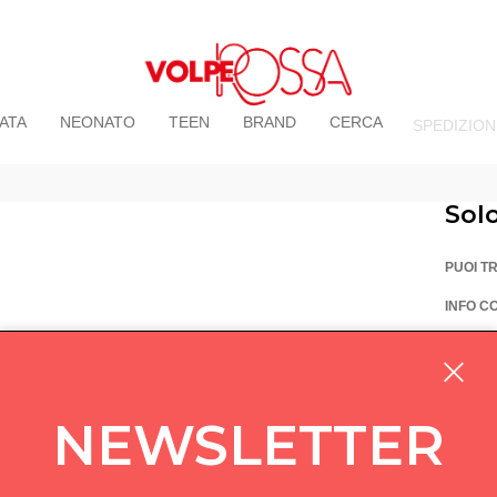
ATA
NEONATO
TEEN
BRAND
CERCA
SPEDIZION
Sol
PUOI T
INFO C
La Vo
Via Pi
custom
NEWSLETTER
05714