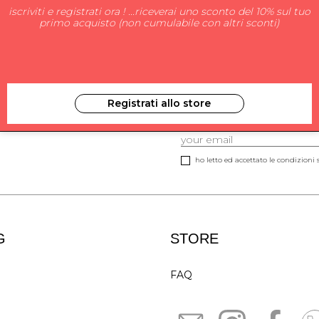
iscriviti e registrati ora ! ...riceverai uno sconto del 10% sul tuo
primo acquisto (non cumulabile con altri sconti)
Registrati allo store
ISCRIVITI ALLA NEW
ho letto ed accettato le condizioni s
G
STORE
FAQ