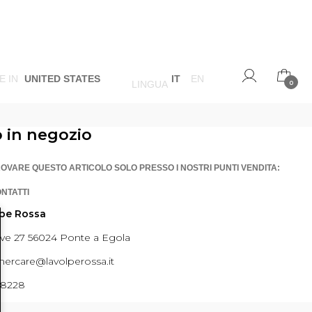
E IN
UNITED STATES
IT
EN
LINGUA
0
o in negozio
ROVARE QUESTO ARTICOLO SOLO PRESSO I NOSTRI PUNTI VENDITA:
ONTATTI
lpe Rossa
ave 27 56024 Ponte a Egola
ercare@lavolperossa.it
98228