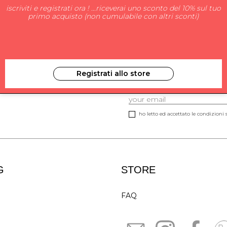
iscriviti e registrati ora ! ...riceverai uno sconto del 10% sul tuo
primo acquisto (non cumulabile con altri sconti)
Registrati allo store
ISCRIVITI ALLA NEW
ho letto ed accettato le condizioni s
G
STORE
FAQ