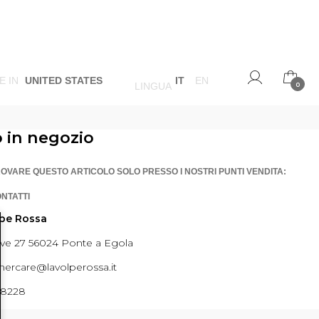
E IN
UNITED STATES
IT
EN
LINGUA
0
o in negozio
ROVARE QUESTO ARTICOLO SOLO PRESSO I NOSTRI PUNTI VENDITA:
ONTATTI
lpe Rossa
ave 27 56024 Ponte a Egola
ercare@lavolperossa.it
98228