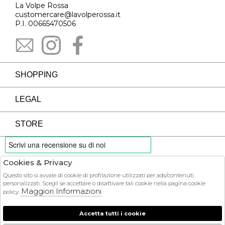
La Volpe Rossa
customercare@lavolperossa.it
P.I. 00665470506
SHOPPING
LEGAL
STORE
Cookies & Privacy
PAYMENTS
Questo sito si avvale di cookie di profilazione utilizzati per ads/contenuti
personalizzati. Scegli se accettare o disattivare tali cookie nella pagina cookie
Maggiori Informazioni
policy.
Accetta tutti i cookie
COURIER