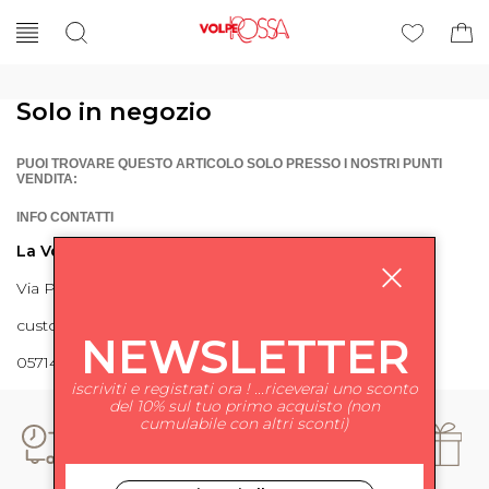
Solo in negozio
PUOI TROVARE QUESTO ARTICOLO SOLO PRESSO I NOSTRI PUNTI
VENDITA:
INFO CONTATTI
La Volpe Rossa
Via Piave 27 56024 Ponte a Egola
customercare@lavolperossa.it
NEWSLETTER
0571498228
iscriviti e registrati ora ! ...riceverai uno sconto
del 10% sul tuo primo acquisto (non
cumulabile con altri sconti)