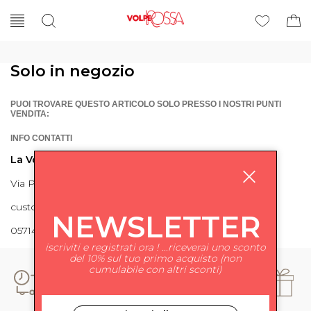
Solo in negozio
PUOI TROVARE QUESTO ARTICOLO SOLO PRESSO I NOSTRI PUNTI
VENDITA:
INFO CONTATTI
La Volpe Rossa
Via Piave 27 56024 Ponte a Egola
customercare@lavolperossa.it
NEWSLETTER
0571498228
iscriviti e registrati ora ! ...riceverai uno sconto
del 10% sul tuo primo acquisto (non
cumulabile con altri sconti)