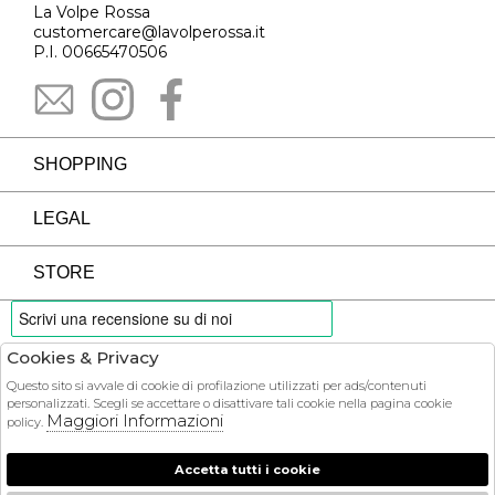
La Volpe Rossa
customercare@lavolperossa.it
P.I. 00665470506
SHOPPING
LEGAL
STORE
Cookies & Privacy
PAYMENTS
Questo sito si avvale di cookie di profilazione utilizzati per ads/contenuti
personalizzati. Scegli se accettare o disattivare tali cookie nella pagina cookie
Maggiori Informazioni
policy.
Accetta tutti i cookie
COURIER