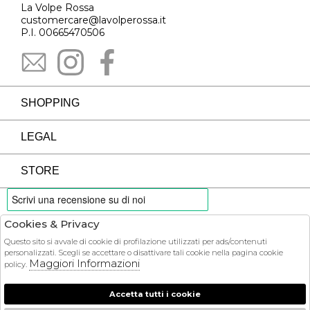
La Volpe Rossa
customercare@lavolperossa.it
P.I. 00665470506
SHOPPING
LEGAL
STORE
Cookies & Privacy
PAYMENTS
Questo sito si avvale di cookie di profilazione utilizzati per ads/contenuti
personalizzati. Scegli se accettare o disattivare tali cookie nella pagina cookie
Maggiori Informazioni
policy.
Accetta tutti i cookie
COURIER