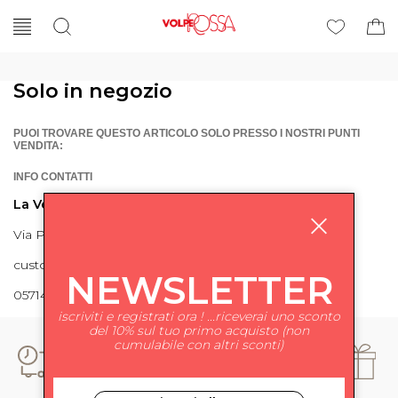
Solo in negozio
PUOI TROVARE QUESTO ARTICOLO SOLO PRESSO I NOSTRI PUNTI
VENDITA:
INFO CONTATTI
La Volpe Rossa
Via Piave 27 56024 Ponte a Egola
customercare@lavolperossa.it
NEWSLETTER
0571498228
iscriviti e registrati ora ! ...riceverai uno sconto
del 10% sul tuo primo acquisto (non
cumulabile con altri sconti)