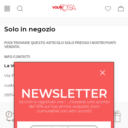
Solo in negozio
PUOI TROVARE QUESTO ARTICOLO SOLO PRESSO I NOSTRI PUNTI
VENDITA:
INFO CONTATTI
La Volpe Rossa
Via Piave 27 56024 Ponte a Egola
customercare@lavolperossa.it
NEWSLETTER
0571498228
iscriviti e registrati ora ! ...riceverai uno sconto
del 10% sul tuo primo acquisto (non
cumulabile con altri sconti)