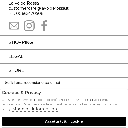
La Volpe Rossa
customercare@lavolperossa.it
P.I. 00665470506
SHOPPING
LEGAL
STORE
Cookies & Privacy
PAYMENTS
Questo sito si avvale di cookie di profilazione utilizzati per ads/contenuti
personalizzati. Scegli se accettare o disattivare tali cookie nella pagina cookie
Maggiori Informazioni
policy.
Accetta tutti i cookie
COURIER