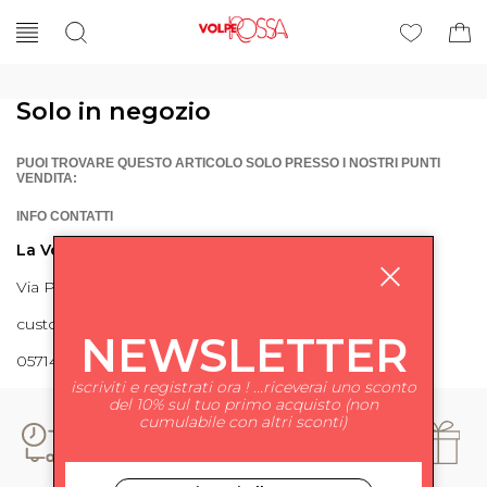
Solo in negozio
PUOI TROVARE QUESTO ARTICOLO SOLO PRESSO I NOSTRI PUNTI
VENDITA:
INFO CONTATTI
La Volpe Rossa
Via Piave 27 56024 Ponte a Egola
customercare@lavolperossa.it
NEWSLETTER
0571498228
iscriviti e registrati ora ! ...riceverai uno sconto
del 10% sul tuo primo acquisto (non
cumulabile con altri sconti)