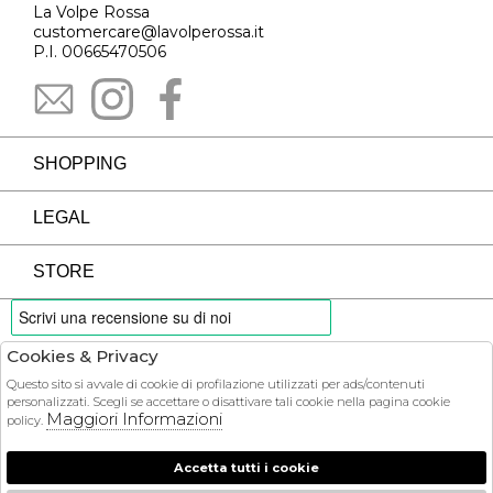
La Volpe Rossa
customercare@lavolperossa.it
P.I. 00665470506
SHOPPING
LEGAL
STORE
Cookies & Privacy
PAYMENTS
Questo sito si avvale di cookie di profilazione utilizzati per ads/contenuti
personalizzati. Scegli se accettare o disattivare tali cookie nella pagina cookie
Maggiori Informazioni
policy.
Accetta tutti i cookie
COURIER