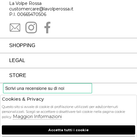
La Volpe Rossa
customercare@lavolperossa.it
P.I. 00665470506
SHOPPING
LEGAL
STORE
Cookies & Privacy
PAYMENTS
Questo sito si avvale di cookie di profilazione utilizzati per ads/contenuti
personalizzati. Scegli se accettare o disattivare tali cookie nella pagina cookie
Maggiori Informazioni
policy.
Accetta tutti i cookie
COURIER