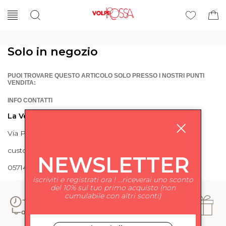
Solo in negozio
PUOI TROVARE QUESTO ARTICOLO SOLO PRESSO I NOSTRI PUNTI
VENDITA:
INFO CONTATTI
La Volpe Rossa
Via Piave 27 56024 Ponte a Egola
customercare@lavolperossa.it
NEWSLETTER
0571498228
iscriviti e registrati ora ! ...riceverai uno sconto
del 10% sul tuo primo acquisto (non
cumulabile con altri sconti)