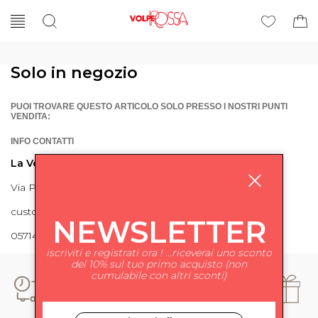
Solo in negozio
PUOI TROVARE QUESTO ARTICOLO SOLO PRESSO I NOSTRI PUNTI
VENDITA:
INFO CONTATTI
La Volpe Rossa
Via Piave 27 56024 Ponte a Egola
customercare@lavolperossa.it
NEWSLETTER
0571498228
iscriviti e registrati ora ! ...riceverai uno sconto
del 10% sul tuo primo acquisto (non
cumulabile con altri sconti)