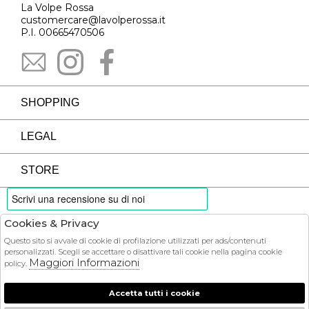
La Volpe Rossa
customercare@lavolperossa.it
P.I. 00665470506
SHOPPING
LEGAL
STORE
Cookies & Privacy
PAYMENTS
Questo sito si avvale di cookie di profilazione utilizzati per ads/contenuti
personalizzati. Scegli se accettare o disattivare tali cookie nella pagina cookie
Maggiori Informazioni
policy.
Accetta tutti i cookie
COURIER