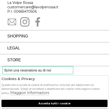
La Volpe Rossa
customercare@lavolperossa.it
P.I. 00665470506
SHOPPING
LEGAL
STORE
Cookies & Privacy
PAYMENTS
Questo sito si avvale di cookie di profilazione utilizzati per ads/contenuti
personalizzati. Scegli se accettare o disattivare tali cookie nella pagina cookie
Maggiori Informazioni
policy.
Accetta tutti i cookie
COURIER