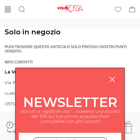
Solo in negozio
PUOI TROVARE QUESTO ARTICOLO SOLO PRESSO I NOSTRI PUNTI
VENDITA:
INFO CONTATTI
La Volpe Rossa
Via Piave 27 56024 Ponte a Egola
customercare@lavolperossa.it
NEWSLETTER
0571498228
iscriviti e registrati ora ! ...riceverai uno sconto
del 10% sul tuo primo acquisto (non
cumulabile con altri sconti)