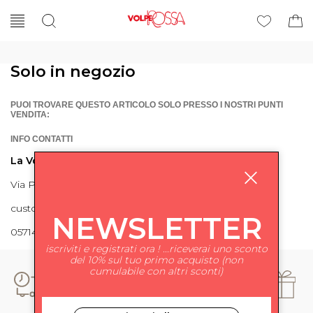
Solo in negozio
PUOI TROVARE QUESTO ARTICOLO SOLO PRESSO I NOSTRI PUNTI
VENDITA:
INFO CONTATTI
La Volpe Rossa
Via Piave 27 56024 Ponte a Egola
customercare@lavolperossa.it
NEWSLETTER
0571498228
iscriviti e registrati ora ! ...riceverai uno sconto
del 10% sul tuo primo acquisto (non
cumulabile con altri sconti)