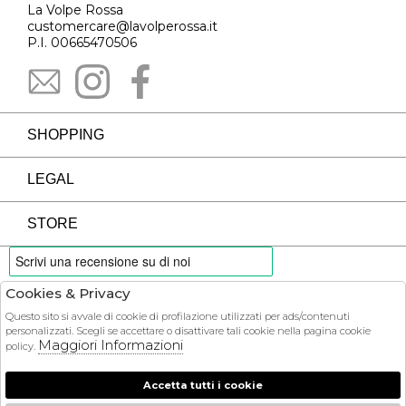
La Volpe Rossa
customercare@lavolperossa.it
P.I. 00665470506
SHOPPING
LEGAL
STORE
Cookies & Privacy
PAYMENTS
Questo sito si avvale di cookie di profilazione utilizzati per ads/contenuti
personalizzati. Scegli se accettare o disattivare tali cookie nella pagina cookie
Maggiori Informazioni
policy.
Accetta tutti i cookie
COURIER