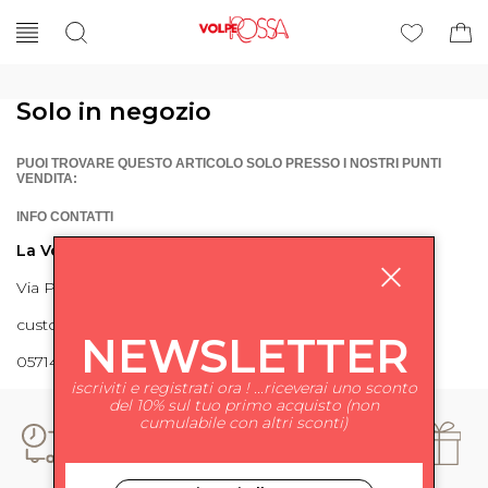
Solo in negozio
PUOI TROVARE QUESTO ARTICOLO SOLO PRESSO I NOSTRI PUNTI
VENDITA:
INFO CONTATTI
La Volpe Rossa
Via Piave 27 56024 Ponte a Egola
customercare@lavolperossa.it
NEWSLETTER
0571498228
iscriviti e registrati ora ! ...riceverai uno sconto
del 10% sul tuo primo acquisto (non
cumulabile con altri sconti)