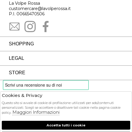
La Volpe Rossa
customercare@lavolperossa.it
P.I. 00665470506
SHOPPING
LEGAL
STORE
Cookies & Privacy
PAYMENTS
Questo sito si avvale di cookie di profilazione utilizzati per ads/contenuti
personalizzati. Scegli se accettare o disattivare tali cookie nella pagina cookie
Maggiori Informazioni
policy.
Accetta tutti i cookie
COURIER