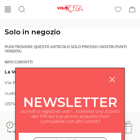
Solo in negozio
PUOI TROVARE QUESTO ARTICOLO SOLO PRESSO I NOSTRI PUNTI
VENDITA:
INFO CONTATTI
La Volpe Rossa
Via Piave 27 56024 Ponte a Egola
customercare@lavolperossa.it
NEWSLETTER
0571498228
iscriviti e registrati ora ! ...riceverai uno sconto
del 10% sul tuo primo acquisto (non
cumulabile con altri sconti)