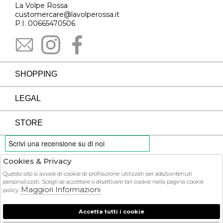
La Volpe Rossa
customercare@lavolperossa.it
P.I. 00665470506
SHOPPING
LEGAL
STORE
Cookies & Privacy
PAYMENTS
Questo sito si avvale di cookie di profilazione utilizzati per ads/contenuti
personalizzati. Scegli se accettare o disattivare tali cookie nella pagina cookie
Maggiori Informazioni
policy.
Accetta tutti i cookie
COURIER